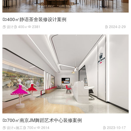
400㎡静语茶舍装修设计案例
设计
400㎡
2381
2024-2-29
700㎡南京JM舞蹈艺术中心装修案例
设计+施工
700㎡
2614
2023-10-17