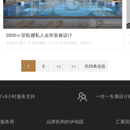
3500㎡菲欧娜私人会所装修设计
设计+施工
项目周期：7个月
项目面积：3500㎡
1
2
<<
>>
共
29
条信息
7×8小时服务支持
一对一专属设计
式服务商
品牌机构的伊甸园
汇聚国