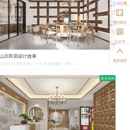
视频花絮
预约报价
公众号
山庄民宿设计效果
返回顶部
设计
项目周期：1个月
项目面积：700㎡
娱乐休闲