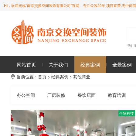
HI，欢迎光临“南京交换空间装饰有限公司”官网。专注公装20年,项目直营,无中间
热门
网站首页
关于我们
经典案例
全景案例
当前位置：
首页
>
经典案例
>
其他商业
办公空间
厂房装修
餐饮店面
教育培训
生物科技