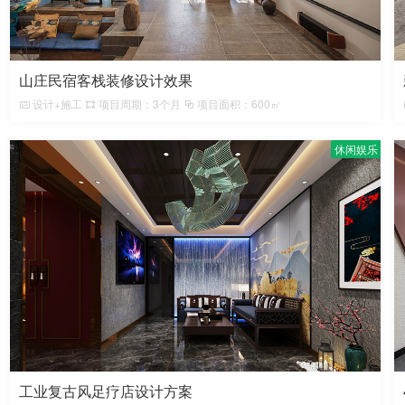
山庄民宿客栈装修设计效果
设计+施工
项目周期：3个月
项目面积：600㎡
休闲娱乐
工业复古风足疗店设计方案