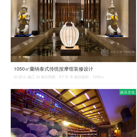
1050㎡蘭纳泰式传统按摩馆装修设计
设计+施工
项目周期：5个月
项目面积：1050㎡
娱乐文化