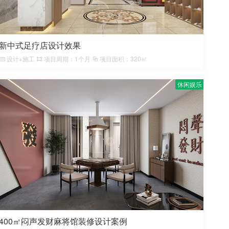
新中式足疗店设计效果
设计+施工
项目周期：1个月
项目面积：320㎡
休闲娱乐
400㎡闷声发财麻将馆装修设计案例