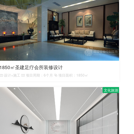
1850㎡圣建足疗会所装修设计
设计+施工
项目周期：6个月
项目面积：1850㎡
文化旅游