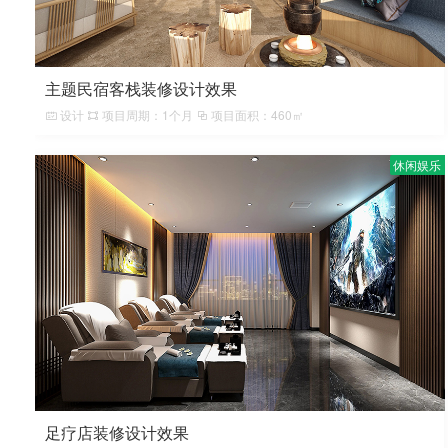
主题民宿客栈装修设计效果
设计
项目周期：1个月
项目面积：460㎡
休闲娱乐
足疗店装修设计效果