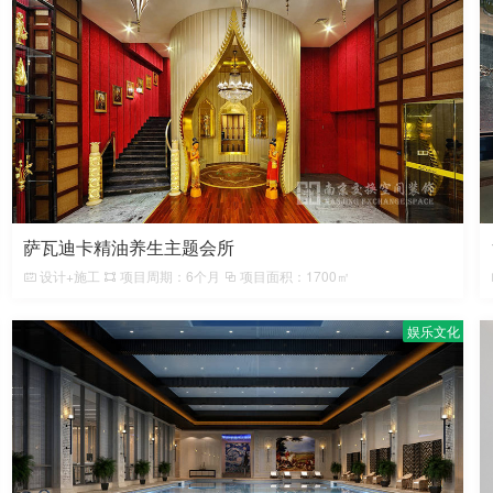
萨瓦迪卡精油养生主题会所
设计+施工
项目周期：6个月
项目面积：1700㎡
娱乐文化