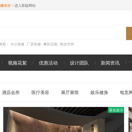
商赚差价！
进入新版网站
搜索：
办公装修
厂房装修
餐饮店面
商业空间
视频花絮
优惠活动
设计团队
新闻资讯
酒店会所
医疗美容
展厅展馆
娱乐健身
电竞
展览展示