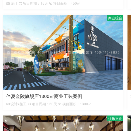
设计
项目周期：15天
项目面积：450㎡
商业综合
伴夏金陵旗舰店1300㎡商业工装案例
设计+施工
项目周期：60天
项目面积：1300㎡
娱乐文化