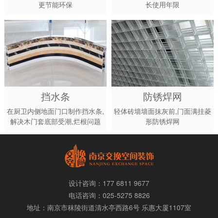
更节能环保
长使用年限
挡水条
防锈焊网
在厨卫内侧地面门口制作挡水条,
轻体砖墙墙面抹灰前,门面满挂菱
解决木门套底部受潮,烂根问题
形防锈焊网
设计咨询：177 6811 9677
电话咨询：025-5275 8826
地址：南京市
秣陵街道清水亭西路6号 乐惠大厦1107室