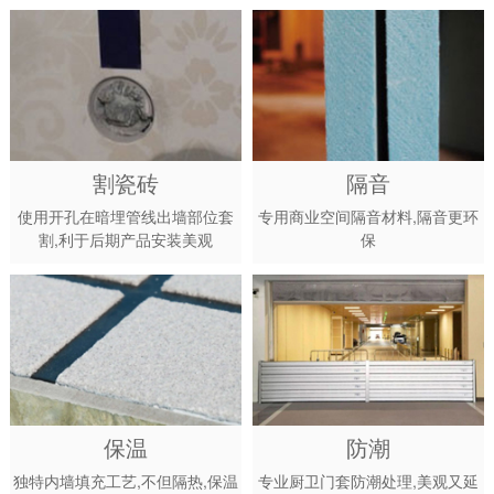
割瓷砖
隔音
使用开孔在暗埋管线出墙部位套
专用商业空间隔音材料,隔音更环
割,利于后期产品安装美观
保
保温
防潮
独特内墙填充工艺,不但隔热,保温
专业厨卫门套防潮处理,美观又延