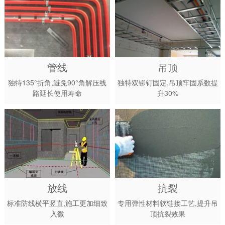
管线
吊顶
独特135°折角,避免90°角解压线
独特双铆钉固定,吊顶牢固系数提
路延长使用寿命
升30%
放线
抗裂
标准防线横平竖直,施工更加细致
专用弹性材料软链接工艺,提升吊
入微
顶抗裂效果